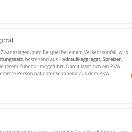
gerät
Zwangslagen, zum Beispiel bei einem Verkehrsunfall, wird
ttungssatz
, bestehend aus
Hydraulikaggregat
,
Spreizer
,
eiterem Zubehör mitgeführt. Damit lässt sich ein PKW
geklemmte Person patientenschonend aus dem PKW
von umgestürzten oder umsturzgefährdeten Bäumen, zum