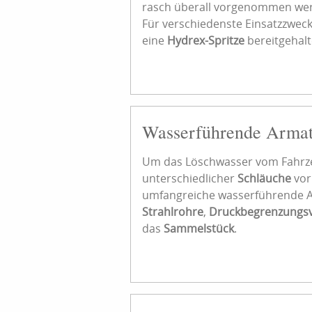
rasch überall vorgenommen wer
Für verschiedenste Einsatzzwec
eine
Hydrex-Spritze
bereitgehalt
Wasserführende Arma
Um das Löschwasser vom Fahrze
unterschiedlicher
Schläuche
vor
umfangreiche wasserführende 
Strahlrohre
,
Druckbegrenzungsv
das
Sammelstück
.