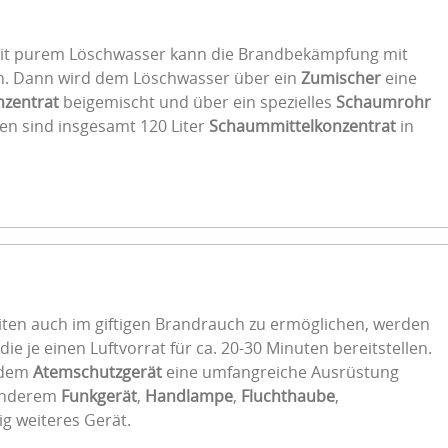
t purem Löschwasser kann die Brandbekämpfung mit
. Dann wird dem Löschwasser über ein
Zumischer
eine
zentrat
beigemischt und über ein spezielles
Schaumrohr
n sind insgesamt 120 Liter
Schaummittelkonzentrat
in
iten auch im giftigen Brandrauch zu ermöglichen, werden
die je einen Luftvorrat für ca. 20-30 Minuten bereitstellen.
u dem
Atemschutzgerät
eine umfangreiche Ausrüstung
 anderem
Funkgerät
,
Handlampe
,
Fluchthaube
,
g weiteres Gerät.