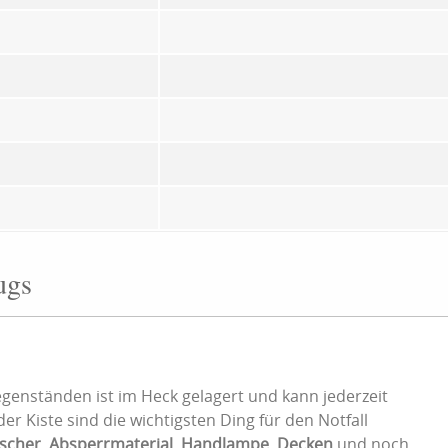
ugs
genständen ist im Heck gelagert und kann jederzeit
r Kiste sind die wichtigsten Ding für den Notfall
scher
,
Absperrmaterial
,
Handlampe
,
Decken
und noch