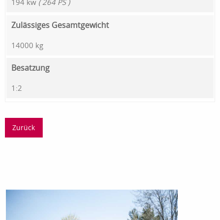
194 kw
( 264 PS )
Zulässiges Gesamtgewicht
14000 kg
Besatzung
1:2
Zurück