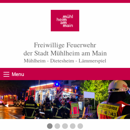
Freiwillige Feuerwehr
der Stadt Mühlheim am Main
Mühlheim - Dietesheim - Lämmerspiel
Menu
Vorheriges
◀︎
Näc
▶︎
Bild
Bild
Banner_Baum_1.2.0
banner_F2Y
banner-
Banner
Banner_DLK_alt-