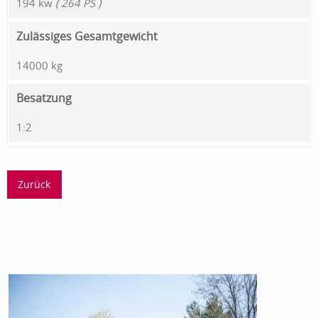
194 kw
( 264 PS )
Zulässiges Gesamtgewicht
14000 kg
Besatzung
1:2
Zurück