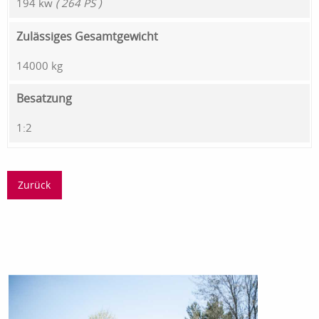
194 kw
( 264 PS )
Zulässiges Gesamtgewicht
14000 kg
Besatzung
1:2
Zurück