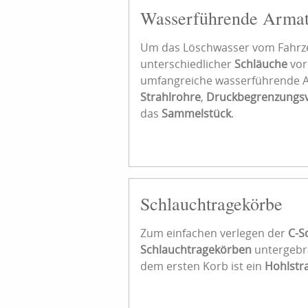
Wasserführende Arma
Um das Löschwasser vom Fahrze
unterschiedlicher
Schläuche
vor
umfangreiche wasserführende 
Strahlrohre
,
Druckbegrenzungsv
das
Sammelstück
.
Schlauchtragekörbe
Zum einfachen verlegen der
C-S
Schlauchtragekörben
untergebra
dem ersten Korb ist ein
Hohlstr