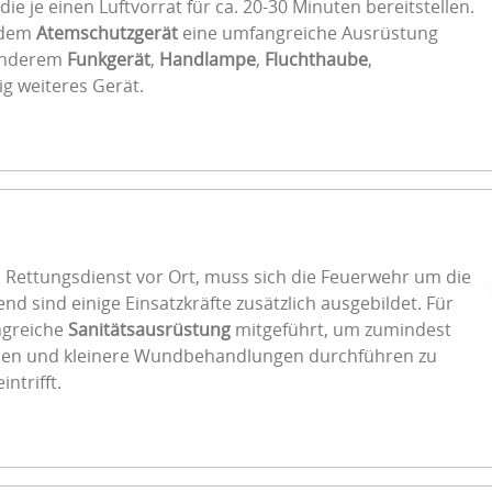
die je einen Luftvorrat für ca. 20-30 Minuten bereitstellen.
u dem
Atemschutzgerät
eine umfangreiche Ausrüstung
 anderem
Funkgerät
,
Handlampe
,
Fluchthaube
,
g weiteres Gerät.
in Rettungsdienst vor Ort, muss sich die Feuerwehr um die
d sind einige Einsatzkräfte zusätzlich ausgebildet. Für
ngreiche
Sanitätsausrüstung
mitgeführt, um zumindest
en und kleinere Wundbehandlungen durchführen zu
ntrifft.