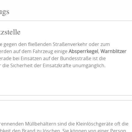
ugs
zstelle
lle gegen den fließenden Straßenverkehr oder zum
erden auf dem Fahrzeug einige
Absperrkegel
,
Warnblitzer
rade bei Einsätzen auf der Bundesstraße ist die
r die Sicherheit der Einsatzkräfte unumgänglich.
ennenden Müllbehältern sind die Kleinlöschgeräte oft die
ichkeit den Brand zu löschen. Sie können von einer Person