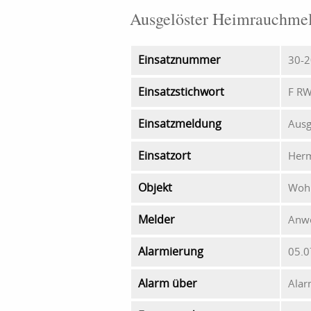
Ausgelöster Heimrauchme
Einsatznummer
30-2
Einsatzstichwort
F RW
Einsatzmeldung
Ausg
Einsatzort
Herm
Objekt
Woh
Melder
Anw
Alarmierung
05.0
Alarm über
Alar