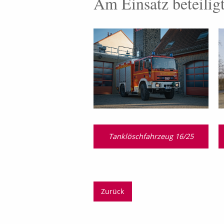
Am Einsatz beteilig
Tanklöschfahrzeug 16/25
Zurück