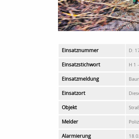
Einsatznummer
D: 1
Einsatzstichwort
H 1 
Einsatzmeldung
Baum
Einsatzort
Dies
Objekt
Stra
Melder
Poliz
Alarmierung
18.0