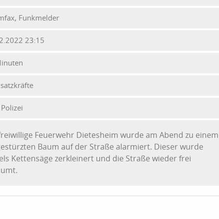
mfax, Funkmelder
2.2022 23:15
inuten
nsatzkräfte
 Polizei
freiwillige Feuerwehr Dietesheim wurde am Abend zu einem
stürzten Baum auf der Straße alarmiert. Dieser wurde
els Kettensäge zerkleinert und die Straße wieder frei
äumt.