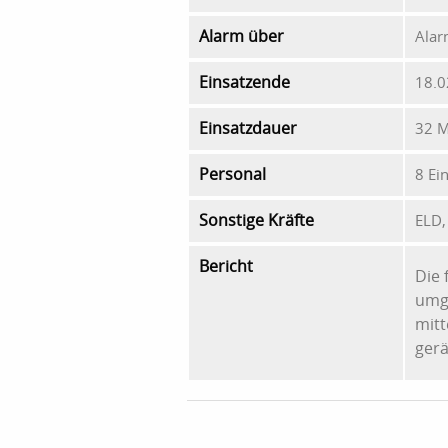
Alarm über
Alar
Einsatzende
18.0
Einsatzdauer
32 M
Personal
8 Ei
Sonstige Kräfte
ELD,
Bericht
Die 
umge
mitt
ger