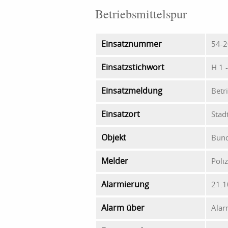
Betriebsmittelspur
Einsatznummer
54-2
Einsatzstichwort
H 1 
Einsatzmeldung
Betr
Einsatzort
Stad
Objekt
Bund
Melder
Poliz
Alarmierung
21.1
Alarm über
Alar