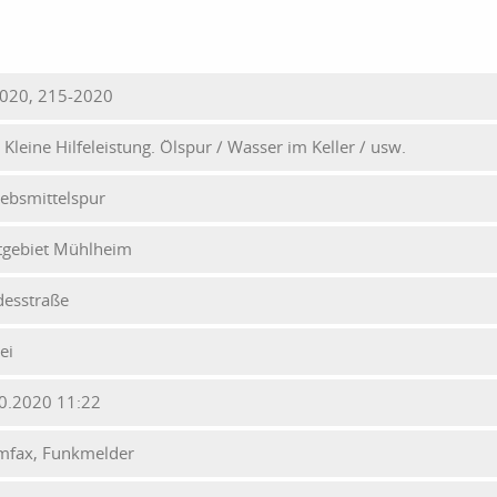
020, 215-2020
- Kleine Hilfeleistung. Ölspur / Wasser im Keller / usw.
iebsmittelspur
tgebiet Mühlheim
esstraße
ei
0.2020 11:22
mfax, Funkmelder