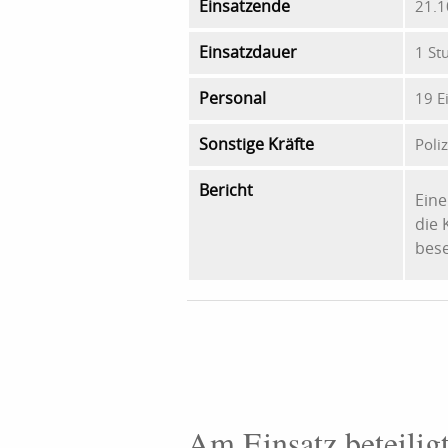
Einsatzende
21.1
Einsatzdauer
1 St
Personal
19 E
Sonstige Kräfte
Poliz
Bericht
Eine
die 
bese
Am Einsatz beteilig