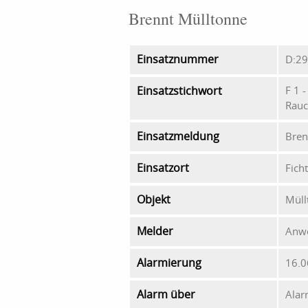
Brennt Mülltonne
Einsatznummer
D:29
Einsatzstichwort
F 1 
Rauc
Einsatzmeldung
Bren
Einsatzort
Ficht
Objekt
Müll
Melder
Anw
Alarmierung
16.0
Alarm über
Alar