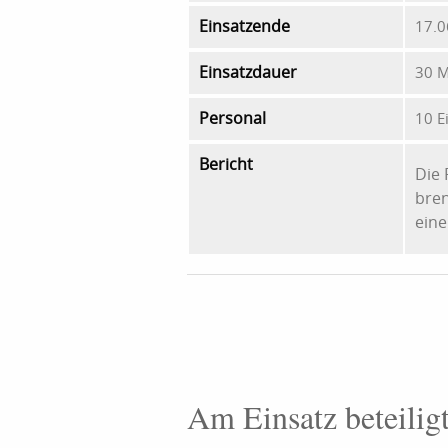
Einsatzende
17.0
Einsatzdauer
30 M
Personal
10 E
Bericht
Die 
bren
eine
Am Einsatz beteilig