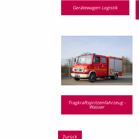
Gerätewagen Logistik
Tragkraftspritzenfahrzeug -
Wasser
Zurück