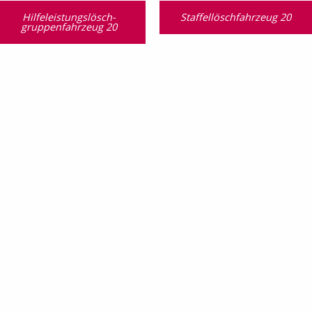
Hilfeleistungslösch­
Staffellöschfahrzeug 20
gruppen­fahrzeug 20