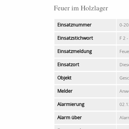
Feuer im Holzlager
Einsatznummer
0-20
Einsatzstichwort
F 2 
Einsatzmeldung
Feue
Einsatzort
Diese
Objekt
Gesc
Melder
Anw
Alarmierung
02.1
Alarm über
Alar