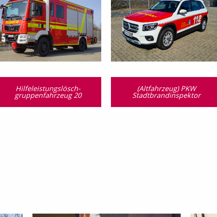
Hilfeleistungslösch­
(Altfahrzeug) PKW
gruppen­fahrzeug 20
Stadtbrandinspektor