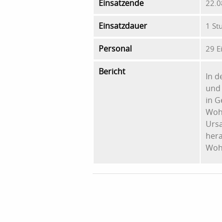
Einsatzende
22.0
Einsatzdauer
1 St
Personal
29 E
Bericht
In d
und
in G
Woh
Ursa
hera
Wohn