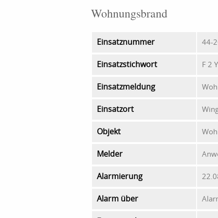
Wohnungsbrand
Einsatznummer
44-2
Einsatzstichwort
F 2 
Einsatzmeldung
Woh
Einsatzort
Wing
Objekt
Woh
Melder
Anw
Alarmierung
22.0
Alarm über
Alar