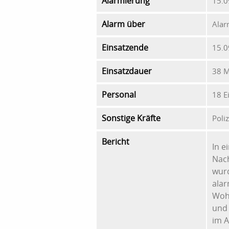
Alarmierung
15.0
Alarm über
Alar
Einsatzende
15.0
Einsatzdauer
38 M
Personal
18 E
Sonstige Kräfte
Poliz
Bericht
In 
Nac
wur
alar
Wohn
und
im A