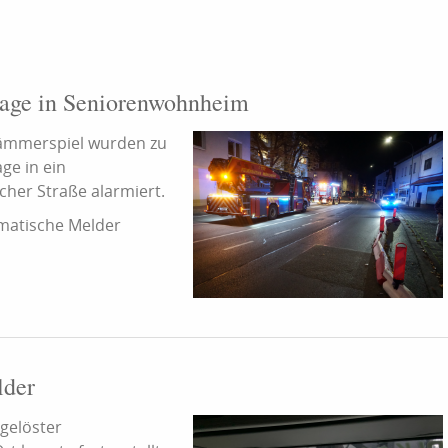
age in Seniorenwohnheim
ämmerspiel wurden zu
ge in ein
her Straße alarmiert.
matische Melder
lder
gelöster