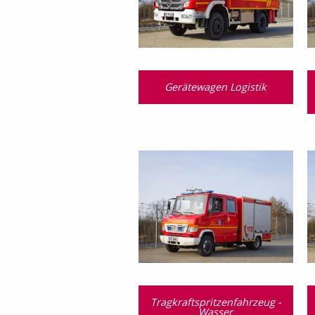
Gerätewagen Logistik
Tragkraftspritzenfahrzeug -
Wasser