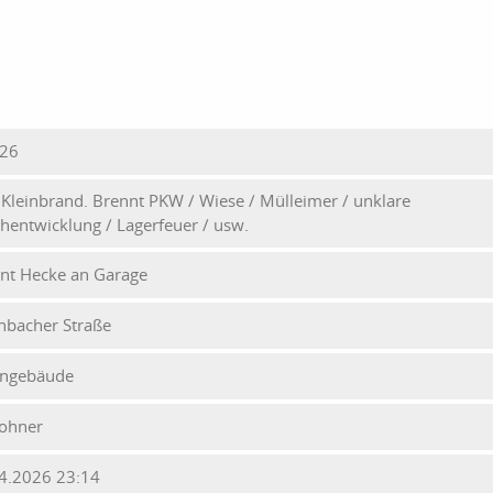
026
- Kleinbrand. Brennt PKW / Wiese / Mülleimer / unklare
hentwicklung / Lagerfeuer / usw.
nt Hecke an Garage
nbacher Straße
ngebäude
ohner
4.2026 23:14