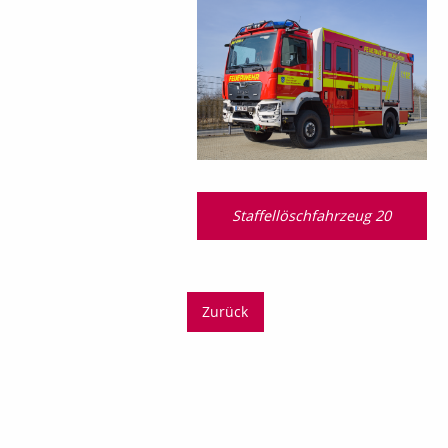
Staffellöschfahrzeug 20
Zurück