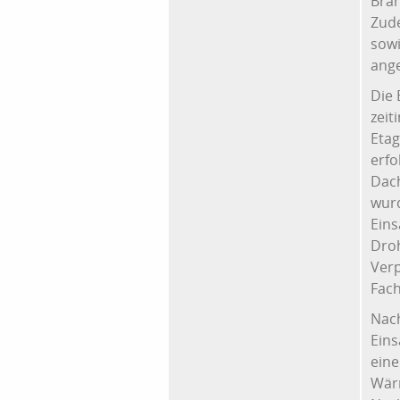
Bran
Zude
sowi
ange
Die 
zeit
Etag
erfo
Dac
wur
Eins
Dro
Verp
Fac
Nach
Eins
eine
Wär