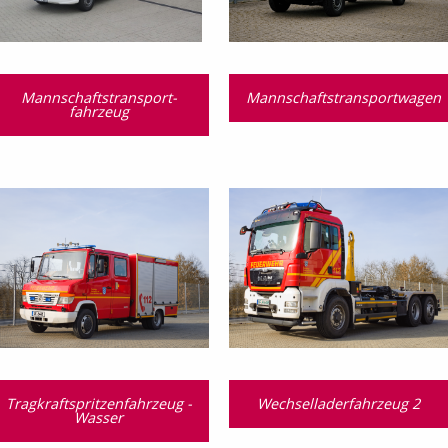
Mannschaftstransport­
Mannschaftstransportwagen
fahrzeug
Tragkraftspritzenfahrzeug -
Wechselladerfahrzeug 2
Wasser