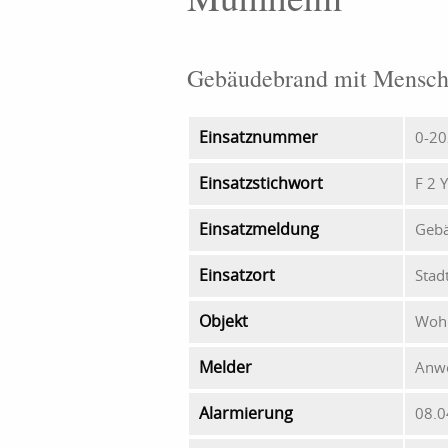
Gebäudebrand mit Mensche
Einsatznummer
0-20
Einsatzstichwort
F 2 
Einsatzmeldung
Gebä
Einsatzort
Stad
Objekt
Woh
Melder
Anw
Alarmierung
08.0