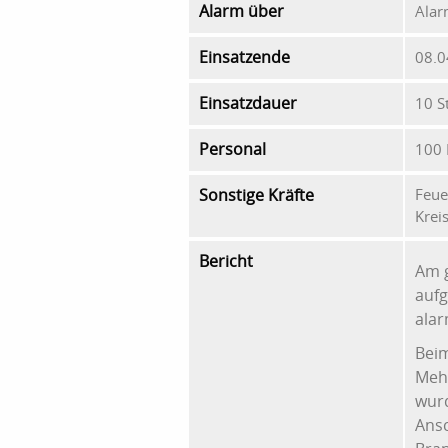
Alarm über
Alar
Einsatzende
08.0
Einsatzdauer
10 S
Personal
100 
Sonstige Kräfte
Feue
Krei
Bericht
Am 
aufg
alar
Beim
Meh
wur
Ansc