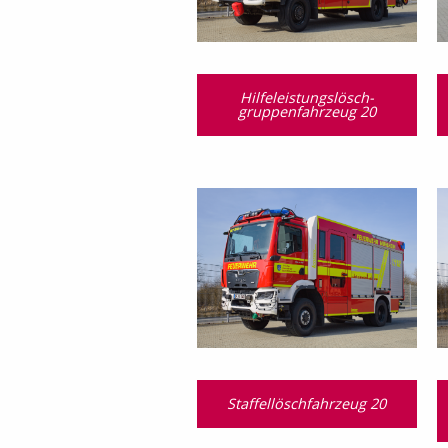
Hilfeleistungslösch­
gruppen­fahrzeug 20
Staffellöschfahrzeug 20