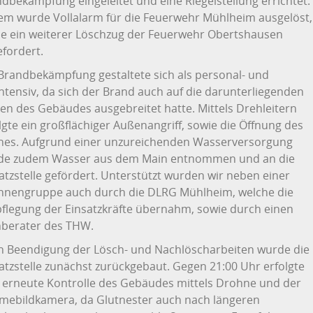
dbekämpfung eingeleitet und eine Riegelstellung errichtet.
m wurde Vollalarm für die Feuerwehr Mühlheim ausgelöst,
e ein weiterer Löschzug der Feuerwehr Obertshausen
fordert.
Brandbekämpfung gestaltete sich als personal- und
intensiv, da sich der Brand auch auf die darunterliegenden
en des Gebäudes ausgebreitet hatte. Mittels Drehleitern
lgte ein großflächiger Außenangriff, sowie die Öffnung des
hes. Aufgrund einer unzureichenden Wasserversorgung
de zudem Wasser aus dem Main entnommen und an die
atzstelle gefördert. Unterstützt wurden wir neben einer
hnengruppe auch durch die DLRG Mühlheim, welche die
flegung der Einsatzkräfte übernahm, sowie durch einen
hberater des THW.
 Beendigung der Lösch- und Nachlöscharbeiten wurde die
atzstelle zunächst zurückgebaut. Gegen 21:00 Uhr erfolgte
 erneute Kontrolle des Gebäudes mittels Drohne und der
mebildkamera, da Glutnester auch nach längeren