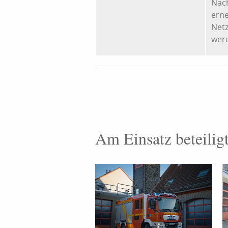
Nach
erne
Netz
wer
Am Einsatz beteilig