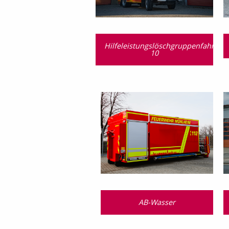
Hilfeleistungslöschgruppenfahrzeu
10
AB-Wasser