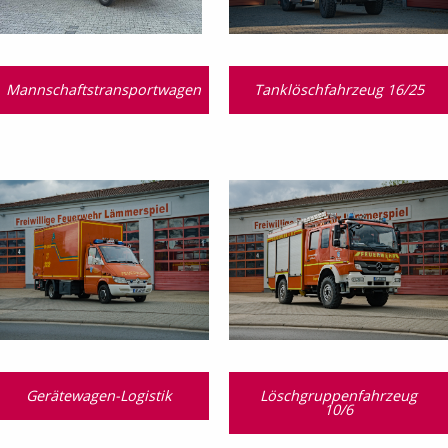
g
Mannschaftstransportwagen
Tanklöschfahrzeug 16/25
Gerätewagen-Logistik
Löschgruppenfahrzeug
10/6