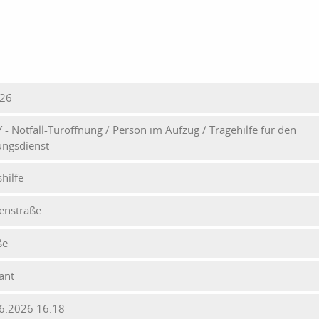
026
Y - Notfall-Türöffnung / Person im Aufzug / Tragehilfe für den
ungsdienst
hilfe
enstraße
ße
ant
6.2026 16:18