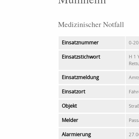
Medizinischer Notfall
Einsatznummer
0-2
Einsatzstichwort
H 1 
Rett
Einsatzmeldung
Amts
Einsatzort
Fähr
Objekt
Stra
Melder
Pass
Alarmierung
27.0