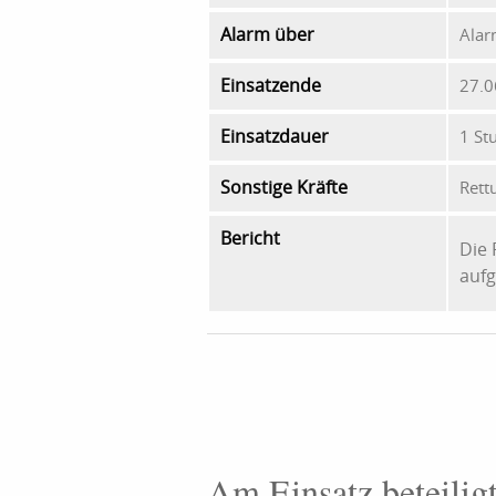
Alarm über
Alar
Einsatzende
27.0
Einsatzdauer
1 St
Sonstige Kräfte
Rett
Bericht
Die 
aufg
Am Einsatz beteilig