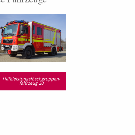
Hilfeleistungslösch­gruppen­
fahrzeug 20