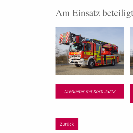
Am Einsatz beteilig
Drehleiter mit Korb 23/12
Zurück