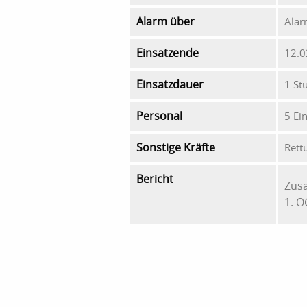
Alarm über
Alar
Einsatzende
12.0
Einsatzdauer
1 St
Personal
5 Ei
Sonstige Kräfte
Rett
Bericht
Zus
1. O