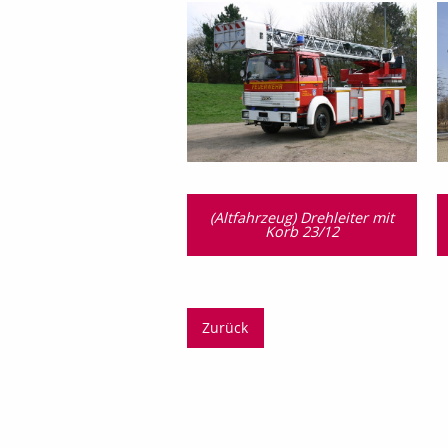
(Altfahrzeug) Drehleiter mit
Korb 23/12
Zurück