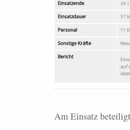
Einsatzende
24.1
Einsatzdauer
57 M
Personal
11 E
Sonstige Kräfte
Rett
Bericht
Eine
auf 
übe
Am Einsatz beteilig